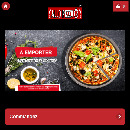
0
Copyright des-Click
Commandez