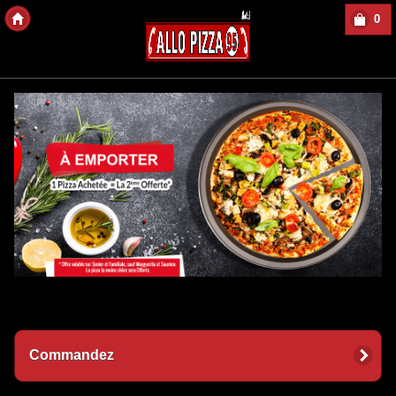
0
Copyright des-Click
Commandez