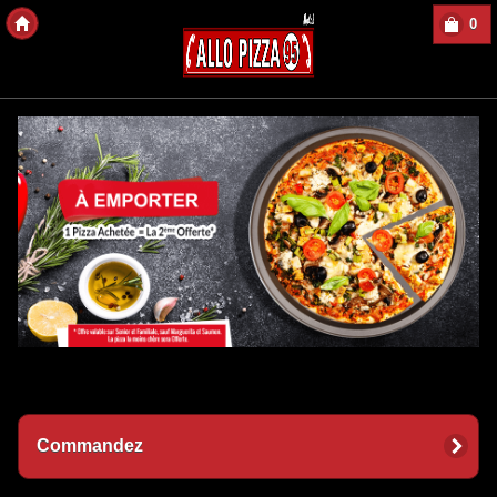
0
Copyright des-Click
Commandez