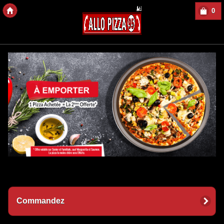
0
Copyright des-Click
Commandez