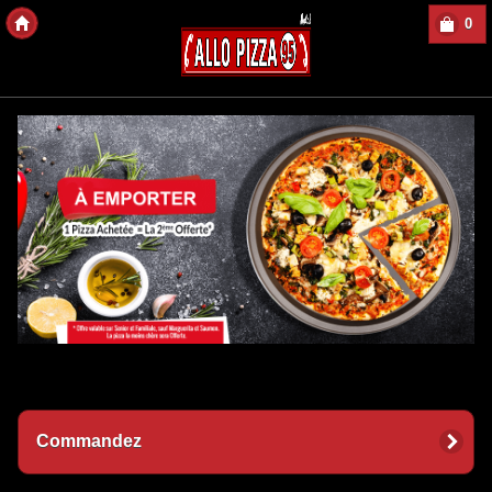
0
Copyright des-Click
Commandez