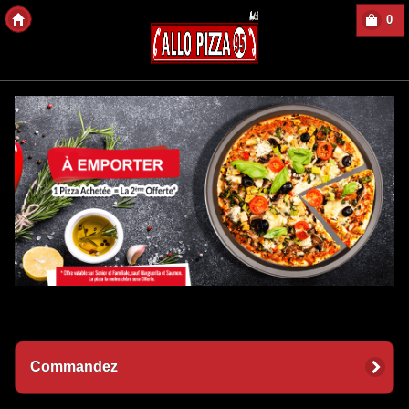
0
Copyright des-Click
Commandez