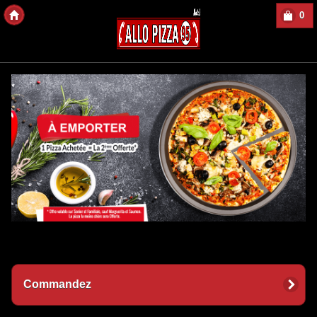
0
Copyright des-Click
Commandez